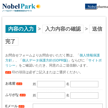
内容の入力
>
入力内容の確認
>
送信
完了
お問合せフォームよりお問合せいただく際は、「
個人情報保護
方針
」、「
個人データ保護方針(GDPR版)
」ならびに「
サイトポ
リシー
」をご確認いただき、同意の上ご送信願います。
印の項目は必ずご記入またはご選択ください。
必須
お名前
姓
名
必須
ふりがな
姓
名
必須
Eメール
必須