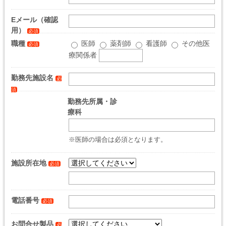
Eメール（確認
用）
必須
職種
医師
薬剤師
看護師
その他医
必須
療関係者
勤務先施設名
必
須
勤務先所属・診
療科
※医師の場合は必須となります。
施設所在地
必須
電話番号
必須
お問合せ製品
必