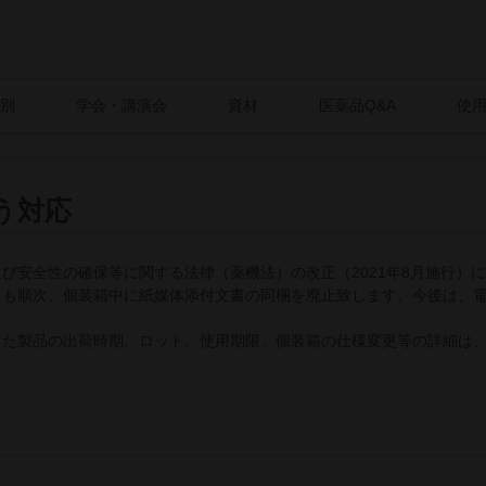
別
学会・講演会
資材
医薬品Q&A
使
う対応
び安全性の確保等に関する法律（薬機法）の改正（2021年8月施行）
ても順次、個装箱中に紙媒体添付文書の同梱を廃止致します。今後は、
した製品の出荷時期、ロット、使用期限、個装箱の仕様変更等の詳細は